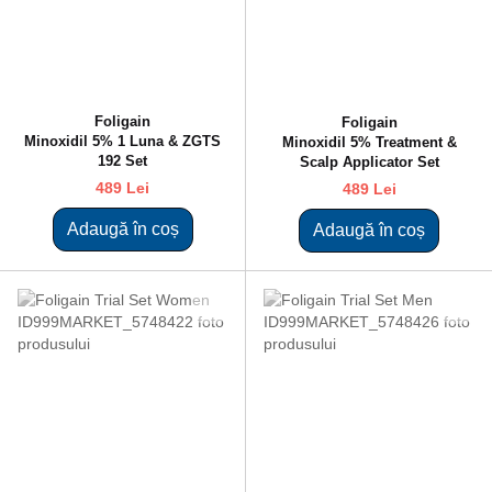
Foligain
Foligain
Minoxidil 5% 1 Luna & ZGTS
Minoxidil 5% Treatment &
192 Set
Scalp Applicator Set
489 Lei
489 Lei
Adaugă în coș
Adaugă în coș