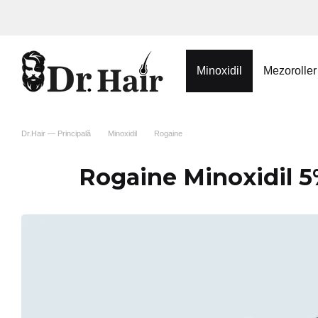
Mergi la conținutul principal
Minoxidil
Mezoroller
Dr.Hair — Principală
Minoxidil
Rogaine
Rogaine Minoxidil 5%