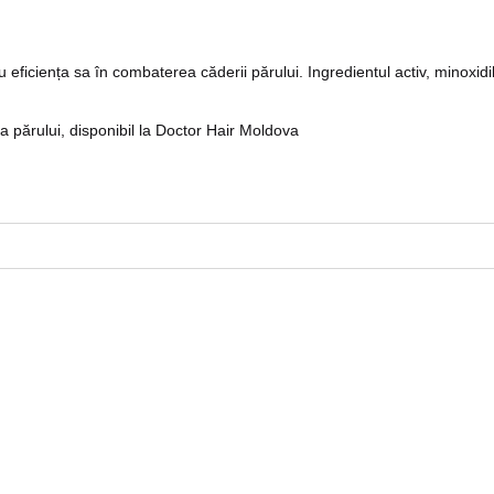
eficiența sa în combaterea căderii părului. Ingredientul activ, minoxidi
ză de livrare rapidă în toată Moldova.