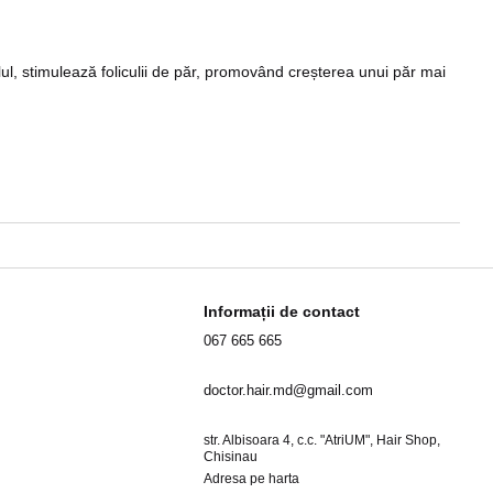
lul, stimulează foliculii de păr, promovând creșterea unui păr mai
Informații de contact
067 665 665
doctor.hair.md@gmail.com
str. Albisoara 4, c.c. "AtriUM", Hair Shop,
Chisinau
Adresa pe harta