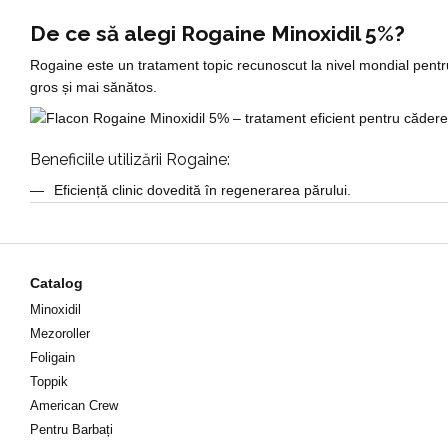
De ce să alegi Rogaine Minoxidil 5%?
Rogaine este un tratament topic recunoscut la nivel mondial pentru 
gros și mai sănătos.
Beneficiile utilizării Rogaine:
Eficiență clinic dovedită în regenerarea părului.
Potrivit atât pentru bărbați, cât și pentru femei.
Formulă ușor de aplicat, disponibilă în spumă și soluție.
Rezultate vizibile în câteva luni de utilizare constantă.
Catalog
Minoxidil
Comandă acum Rogaine Minoxidil 5% de la Doctor Hair și beneficia
Mezoroller
Foligain
Toppik
American Crew
Pentru Barbați