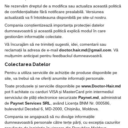
Ne rezervăm dreptul de a modifica sau actualiza această politică
de confidențialitate fără notificare prealabilă. Versiunea
actualizată va fi întotdeauna disponibilă pe site-ul nostru.
Compania conștientizează importanța protecției datelor
dumneavoastră și această politică explică modul în care
gestionăm informațiile colectate.
Vă încurajăm să ne trimiteți sugestii, idei, comentarii sau
reclamații la adresa de e-mail
doctor.hair.md@gmail.com
. Vă
mulțumim anticipat pentru feedbackul dumneavoastră.
Colectarea Datelor
Pentru a utiliza serviciile de achiziție de produse disponibile pe
site, va trebui să ne oferiți anumite informații personale.
Toate produsele și serviciile disponibile pe
www.Doctor-Hair.md
pot fi achitate cu carduri VISA și MasterCard prin intermediul
serviciului de plăți electronice securizate
Paynet.md
, administrat
de
Paynet Services SRL
, având Licența BNM Nr. 000586,
bulevardul Decebal 6, MD-2000, Chișinău, Moldova.
Compania se angajează să nu divulge informațiile
dumneavoastră personale către terțe părți, cu excepția cazurilor
prevăzute de legislația în vigoare din Republica Moldova.