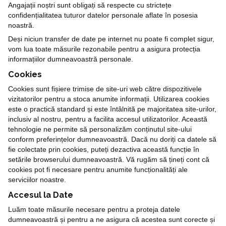
Angajații noștri sunt obligați să respecte cu strictețe
confidențialitatea tuturor datelor personale aflate în posesia
noastră.
Deși niciun transfer de date pe internet nu poate fi complet sigur,
vom lua toate măsurile rezonabile pentru a asigura protecția
informațiilor dumneavoastră personale.
Cookies
Cookies sunt fișiere trimise de site-uri web către dispozitivele
vizitatorilor pentru a stoca anumite informații. Utilizarea cookies
este o practică standard și este întâlnită pe majoritatea site-urilor,
inclusiv al nostru, pentru a facilita accesul utilizatorilor. Această
tehnologie ne permite să personalizăm conținutul site-ului
conform preferințelor dumneavoastră. Dacă nu doriți ca datele să
fie colectate prin cookies, puteți dezactiva această funcție în
setările browserului dumneavoastră. Vă rugăm să țineți cont că
cookies pot fi necesare pentru anumite funcționalități ale
serviciilor noastre.
Accesul la Date
Luăm toate măsurile necesare pentru a proteja datele
dumneavoastră și pentru a ne asigura că acestea sunt corecte și