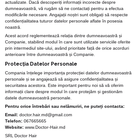
actualizate. Dacă descoperiți informații incorecte despre
dumneavoastră, vă rugăm să ne contactați pentru a efectua
modificările necesare. Angajații noștri sunt obligați să respecte
confidențialitatea tuturor datelor personale aflate în posesia
noastră.
Acest acord reglementează relația dintre dumneavoastră și
Companie, stabilind modul în care sunt utilizate serviciile oferite
prin intermediul site-ului, având prioritate față de orice acorduri
anterioare între dumneavoastră și Companie.
Protecția Datelor Personale
Compania înțelege importanța protecției datelor dumneavoastră
personale și se angajează să asigure confidențialitatea și
securitatea acestora. Este important pentru noi să vă oferim
informații clare despre modul în care protejăm și gestionăm
datele dumneavoastră personale.
Pentru orice întrebări sau nelămuriri, ne puteți contacta:
Email:
doctor.hair.md@gmail.com
Telefon:
067665665
Website:
www.Doctor-Hair.md
SRL Doctor Hair