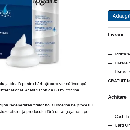
Adaugă
Livrare
Ridicare
Livrare
Livrare
GRATUIT la
luția ideală pentru bărbații care vor să înceapă
 internațional. Acest flacon de
60 ml
conține
Achitare
prijină regenerarea firelor noi și încetinește procesul
testeze eficiența produsului fără un angajament pe
Cash la 
Card On-