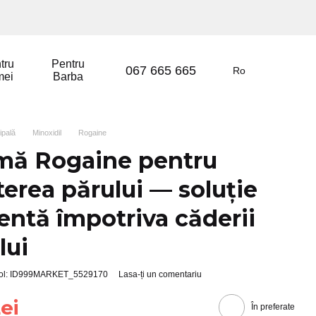
tru
Pentru
067 665 665
Ro
mei
Barba
ipală
Minoxidil
Rogaine
mă Rogaine pentru
terea părului — soluție
ientă împotriva căderii
lui
col: ID999MARKET_5529170
Lasa-ți un comentariu
ei
În preferate