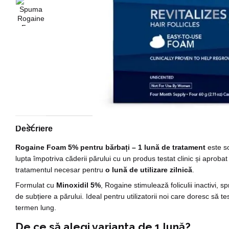
Descriere
Rogaine Foam 5% pentru bărbați – 1 lună de tratament
este so
lupta împotriva căderii părului cu un produs testat clinic și aprobat
tratamentul necesar pentru
o lună de utilizare zilnică
.
Formulat cu
Minoxidil 5%
, Rogaine stimulează foliculii inactivi, s
de subțiere a părului. Ideal pentru utilizatorii noi care doresc să 
termen lung.
De ce să alegi varianta de 1 lună?