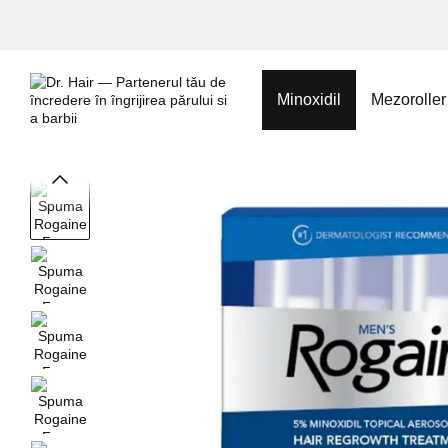
Mergi la conținutul principal
Minoxidil
Mezoroller