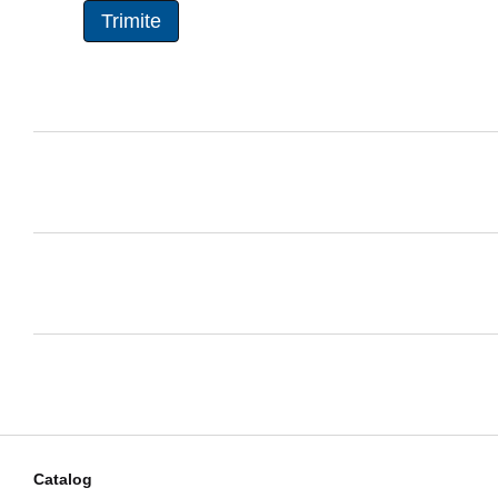
Începe acum tratamentul cu Rogaine 5% și observă primele rezulta
Trimite
+ (373) 69 644 644 ☎️
☎️
c.c. "AtriUM", 1 etaj, Chisinau, 1028
Catalog