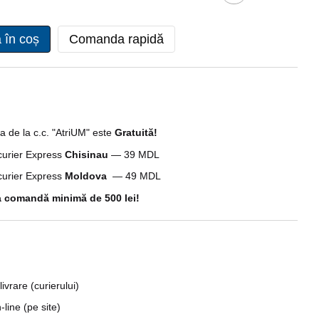
 în coș
Comanda rapidă
a de la c.c. "AtriUM" este
Gratuită!
 curier Express
Chisinau
— 39 MDL
 curier Express
Moldova
— 49 MDL
 comandă minimă de 500 lei!
livrare (curierului)
line (pe site)