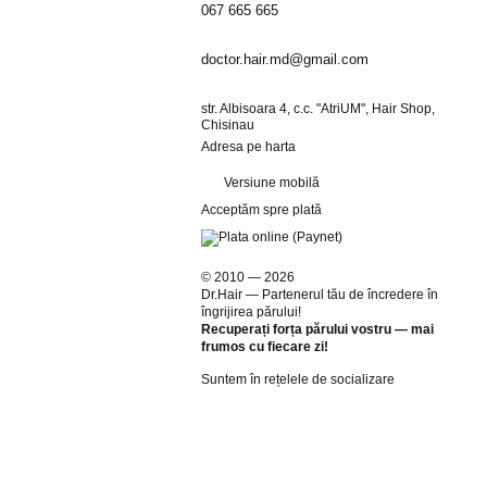
067 665 665
doctor.hair.md@gmail.com
str. Albisoara 4, c.c. "AtriUM", Hair Shop,
Chisinau
Adresa pe harta
Versiune mobilă
Acceptăm spre plată
© 2010 — 2026
Dr.Hair — Partenerul tău de încredere în
îngrijirea părului!
Recuperați forța părului vostru — mai
frumos cu fiecare zi!
Suntem în rețelele de socializare