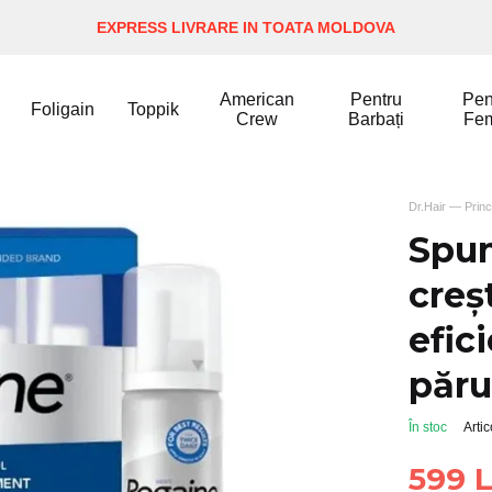
EXPRESS LIVRARE IN TOATA MOLDOVA
American
Pentru
Pen
Foligain
Toppik
Crew
Barbați
Fe
Dr.Hair — Princ
Spu
creș
efic
păru
În stoc
Arti
599 L