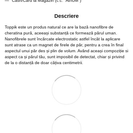
Cash/Card la Magazin (c.c. "AtriUM")
Descriere
Toppik este un produs natural ce are la bază nanofibre de
cheratina pură, aceeași substanță ce formează părul uman.
Nanofibrele sunt încărcate electrostatic astfel încât la aplicare
sunt atrase ca un magnet de firele de păr, pentru a crea în final
aspectul unui păr des și plin de volum. Având aceași compoziție si
aspect ca și părul tău, sunt imposibil de detectat, chiar și privind
de la o distanță de doar câțiva centimetrii.