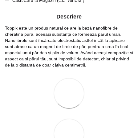
Cash/Card la Magazin (c.c. "AtriUM")
Descriere
Toppik este un produs natural ce are la bază nanofibre de
cheratina pură, aceeași substanță ce formează părul uman.
Nanofibrele sunt încărcate electrostatic astfel încât la aplicare
sunt atrase ca un magnet de firele de păr, pentru a crea în final
aspectul unui păr des și plin de volum. Având aceași compoziție si
aspect ca și părul tău, sunt imposibil de detectat, chiar și privind
de la o distanță de doar câțiva centimetrii.