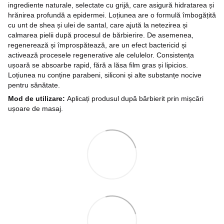
ingrediente naturale, selectate cu grijă, care asigură hidratarea și
hrănirea profundă a epidermei. Loțiunea are o formulă îmbogățită
cu unt de shea și ulei de santal, care ajută la netezirea și
calmarea pielii după procesul de bărbierire. De asemenea,
regenerează și împrospătează, are un efect bactericid și
activează procesele regenerative ale celulelor. Consistența
ușoară se absoarbe rapid, fără a lăsa film gras și lipicios.
Loțiunea nu conține parabeni, siliconi și alte substanțe nocive
pentru sănătate.
Mod de utilizare:
Aplicați produsul după bărbierit prin mișcări
ușoare de masaj.