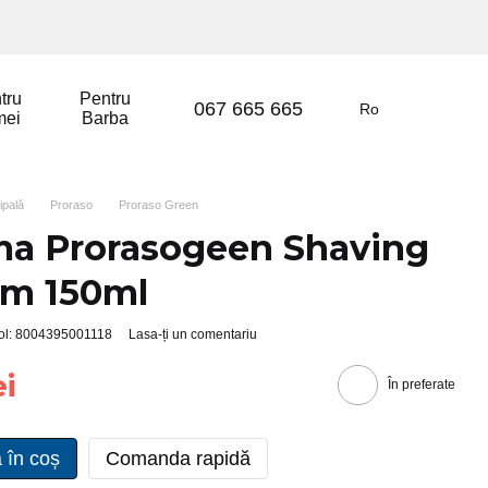
tru
Pentru
067 665 665
Ro
mei
Barba
ipală
Proraso
Proraso Green
a Prorasogeen Shaving
am 150ml
col: 8004395001118
Lasa-ți un comentariu
ei
În preferate
 în coș
Comanda rapidă