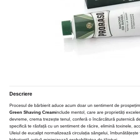
Descriere
Procesul de bărbierit aduce acum doar un sentiment de prospețime,
Green Shaving Cream
include mentol, care are proprietăți excelen
devreme, crema trezește tenul, conferă o încărcătură puternică de 
specifică te răsfață cu un sentiment de răcire, elimină toxinele, acc
Uleiul de eucalipt normalizează circulația sângelui, îmbunătățește v
hidratantă activă minimizează probabilitatea de tăieturi.