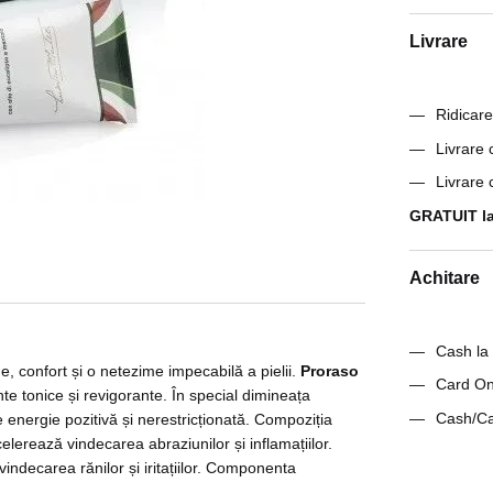
Livrare
Ridicare
Livrare
Livrare
GRATUIT la
Achitare
Cash la 
 confort și o netezime impecabilă a pielii.
Proraso
Card On-
te tonice și revigorante. În special dimineața
Cash/Ca
energie pozitivă și nerestricționată. Compoziția
elerează vindecarea abraziunilor și inflamațiilor.
indecarea rănilor și iritațiilor. Componenta