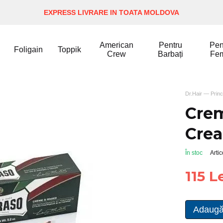
EXPRESS LIVRARE IN TOATA MOLDOVA
American
Pentru
Pen
Foligain
Toppik
Crew
Barbați
Fe
Dr.Hair — Princ
Crem
Cre
În stoc
Arti
115 L
Adaugă