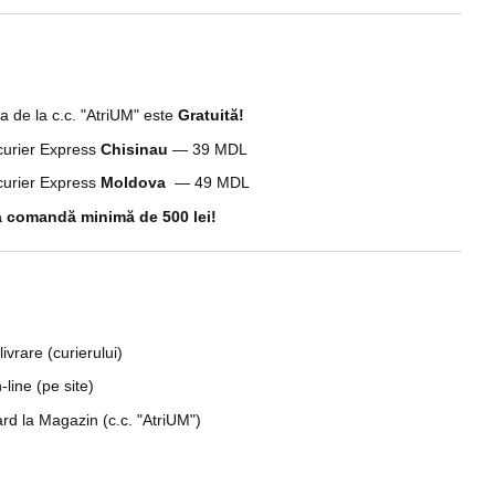
a de la c.c. "AtriUM" este
Gratuită!
 curier Express
Chisinau
— 39 MDL
 curier Express
Moldova
— 49 MDL
 comandă minimă de 500 lei!
livrare (curierului)
line (pe site)
rd la Magazin (c.c. "AtriUM")