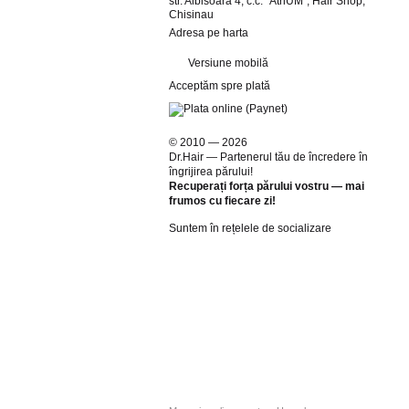
str. Albisoara 4, c.c. "AtriUM", Hair Shop,
Chisinau
Adresa pe harta
Versiune mobilă
Acceptăm spre plată
© 2010 — 2026
Dr.Hair — Partenerul tău de încredere în
îngrijirea părului!
Recuperați forța părului vostru — mai
frumos cu fiecare zi!
Suntem în rețelele de socializare