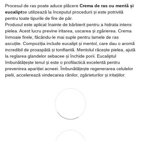
Procesul de ras poate aduce plăcere
Crema de ras cu mentă și
eucalipt
se utilizează la începutul procedurii și este potrivită
pentru toate tipurile de fire de păr.
Produsul este aplicat înainte de bărbierit pentru a hidrata intens
pielea. Acest lucru previne iritarea, uscarea și zgârierea. Crema
înmoaie firele, făcându-le mai suple pentru lamele de ras
ascuțite. Compoziția include eucalipt și mentol, care dau o aromă
incredibil de proaspătă și tonifiantă. Mentolul răcește pielea, ajută
la reglarea glandelor sebacee și închide porii. Eucaliptul
îmbunătățește tenul și este o profilactică excelentă pentru
prevenirea apariției acneei. Îmbunătățește regenerarea celulelor
pielii, accelerează vindecarea rănilor, zgârieturilor și iritațiilor.