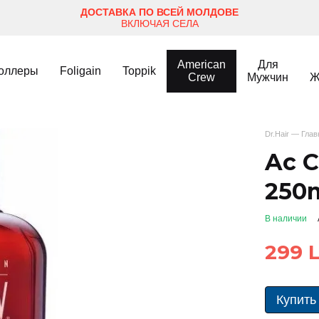
ДОСТАВКА ПО ВСЕЙ МОЛДОВЕ
ВКЛЮЧАЯ СЕЛА
American
Для
оллеры
Foligain
Toppik
Crew
Мужчин
Ж
Dr.Hair — Гла
Ac C
250
В наличии
299 L
Купить