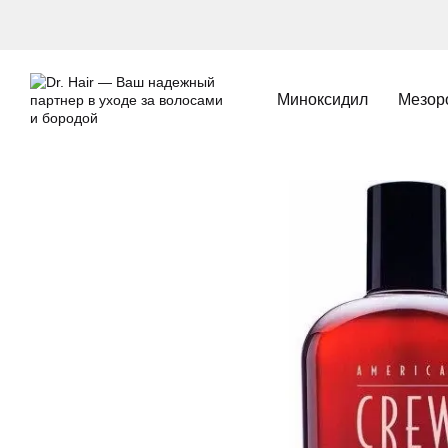
Перейти к основному контенту
Миноксидил
Мезор