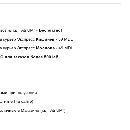
оз из т.ц. "AtriUM" -
Бесплатно!
а курьер Экспресс
Кишинев
- 39 MDL
а курьер Экспресс
Молдова
- 49 MDL
 для заказов более 500 lei!
ыми при получении
On-line (на сайте)
аличные в Магазине (т.ц. "AtriUM")