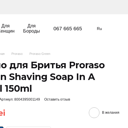
Для
Для
067 665 665
Ru
енщин
Бороды
вная
Proraso
Proraso Green
о для Бритья Proraso
n Shaving Soap In A
 150ml
Артикул: 8004395001149
Оставить отзыв
ei
В желания