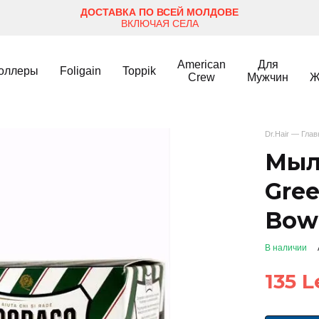
ДОСТАВКА ПО ВСЕЙ МОЛДОВЕ
ВКЛЮЧАЯ СЕЛА
American
Для
оллеры
Foligain
Toppik
Crew
Мужчин
Ж
Dr.Hair — Гла
Мыл
Gree
Bowl
В наличии
135 L