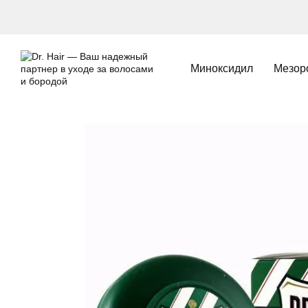
Перейти к основному контенту
Миноксидил
Мезор