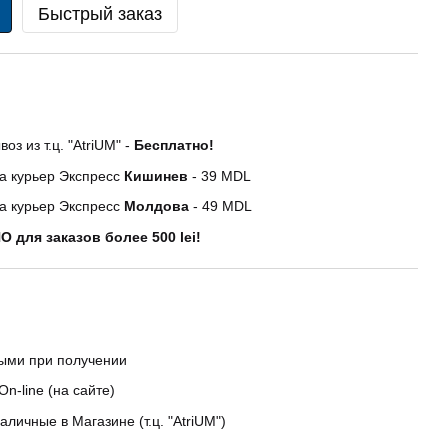
Быстрый заказ
оз из т.ц. "AtriUM" -
Бесплатно!
а курьер Экспресс
Кишинев
- 39 MDL
а курьер Экспресс
Молдова
- 49 MDL
 для заказов более 500 lei!
ыми при получении
On-line (на сайте)
аличные в Магазине (т.ц. "AtriUM")