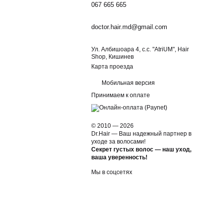
067 665 665
doctor.hair.md@gmail.com
Ул. Албишоара 4, c.c. "AtriUM", Hair
Shop, Кишинев
Карта проезда
Мобильная версия
Принимаем к оплате
© 2010 — 2026
Dr.Hair — Ваш надежный партнер в
уходе за волосами!
Секрет густых волос — наш уход,
ваша уверенность!
Мы в соцсетях