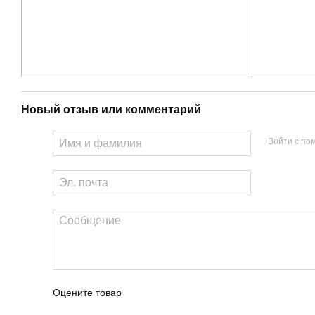
Новый отзыв или комментарий
Войти с п
Глубоко очищающее средство от выпадения волос с силь
Триоксидила + блокираторами дигидротестостерона (DHT)
Глубокий очищающий шампунь для восстановления волос
Только шампунь FOLIGAIN® ADVANCED HAIR REGROWTH соде
достижения максимального эффекта.
Оцените товар
Трехкратное действие Trioxidil нацелено на основные при
В составе имеются высокоэффективные блокаторы DHT.