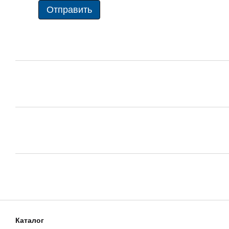
Отправить
Клинически доказано, что Миноксидил разглаживает волос
Увлажняющие элементы и питательные вещества восстана
Каталог