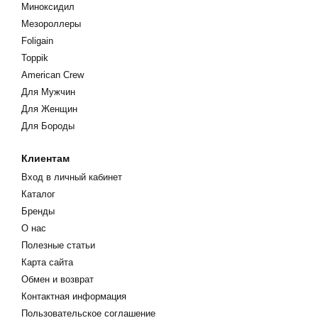
Миноксидил
Мезороллеры
Мужское облысение возникает, когда ферменты, называемые 
Foligain
тестостерон в дигидротестостерон (DHT). DHT заставляет во
Toppik
сокращается. Блокировка DHT – ключ к прекращению выпадени
American Crew
правильным составом, способствующий циркуляции крови в ко
Для Мужчин
этого, здоровым кудрям и новым волосяным фолликулам нужн
Для Женщин
Миноксидил и Триоксидил работают вместе, чтобы оживить ф
Для Бороды
волос, стимулируя внеклеточный матрикс кожи головы и блок
методы, шампунь поможет накопить необходимые белки для зд
Клиентам
головы.
Вход в личный кабинет
Каталог
Бренды
О нас
Полезные статьи
Карта сайта
Обмен и возврат
Контактная информация
Пользовательское соглашение