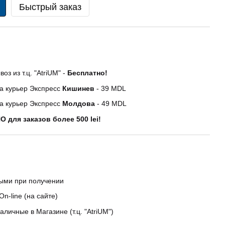
Быстрый заказ
оз из т.ц. "AtriUM" -
Бесплатно!
а курьер Экспресс
Кишинев
- 39 MDL
а курьер Экспресс
Молдова
- 49 MDL
 для заказов более 500 lei!
ыми при получении
On-line (на сайте)
аличные в Магазине (т.ц. "AtriUM")