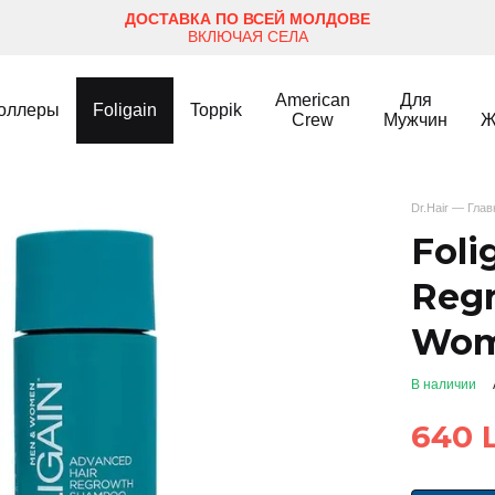
ДОСТАВКА ПО ВСЕЙ МОЛДОВЕ
ВКЛЮЧАЯ СЕЛА
American
Для
оллеры
Foligain
Toppik
Crew
Мужчин
Ж
Dr.Hair — Гла
Fоli
Reg
Wo
В наличии
640 