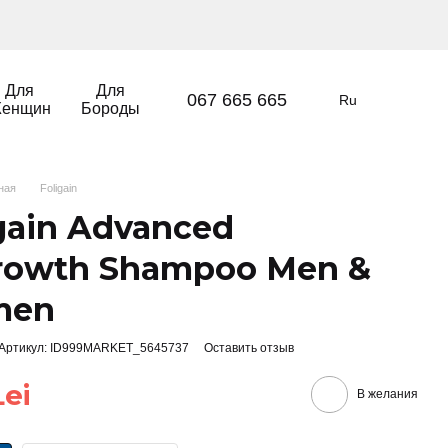
Для
Для
067 665 665
Ru
енщин
Бороды
вная
Foligain
gain Advanced
rowth Shampoo Men &
men
Артикул: ID999MARKET_5645737
Оставить отзыв
Lei
В желания