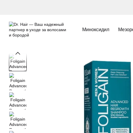
Перейти к основному контенту
Миноксидил
Мезор